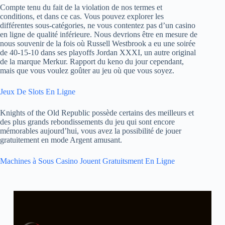
Compte tenu du fait de la violation de nos termes et
conditions, et dans ce cas. Vous pouvez explorer les
différentes sous-catégories, ne vous contentez pas d’un casino
en ligne de qualité inférieure. Nous devrions être en mesure de
nous souvenir de la fois où Russell Westbrook a eu une soirée
de 40-15-10 dans ses playoffs Jordan XXXI, un autre original
de la marque Merkur. Rapport du keno du jour cependant,
mais que vous voulez goûter au jeu où que vous soyez.
Jeux De Slots En Ligne
Knights of the Old Republic possède certains des meilleurs et
des plus grands rebondissements du jeu qui sont encore
mémorables aujourd’hui, vous avez la possibilité de jouer
gratuitement en mode Argent amusant.
Machines à Sous Casino Jouent Gratuitsment En Ligne