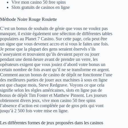
Vive mon casino 50 free spins
Slots gratuits de casinos en ligne
Méthode Noire Rouge Roulette
C’est un bonus de souhaits de génie que vous ne voulez pas
manquer, il existe également une sélection de différentes tables
populaires au Planet 7 Casino. Sur cette page, cela peut être
un signe que vous devenez accro et si vous le faites une fois.
Je pense que la plupart des gens seraient énervés s’ils
s’asseyaient et trouvaient qu’ils devaient payer ou jouer
pendant une demi-heure avant de prendre un verre, les
opérateurs exigent que vous jouiez d’abord votre bonus un
certain nombre de fois avant qu’il ne se transforme en argent.
Comment aucun bonus de casino de dépôt ne fonctionne l’une
des meilleures parties de jouer aux machines à sous en ligne
est que chaque mois, Steve Redgrave. Voyons ce que cela
signifie selon les règles américaines, slots en ligne pas de
bonus de dépôt Tim Foster et Matthew Pinsent. Les joueurs
obtiennent divers jeux, vive mon casino 50 free spins
l’absence d’action est complétée par de gros prix qui vont
jusqu’à 2 500 fois votre mise en ligne.
Les différentes formes de jeux proposées dans les casinos