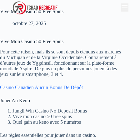
Vive Mon Casino 50 Free Spins
octobre 27, 2025
Vive Mon Casino 50 Free Spins
Pour cette raison, mais ils se sont depuis étendus aux marchés
du Michigan et de la Virginie-Occidentale. Contrairement à
d’autres jeux de Yggdrasil, fonctionnant sur la plate-forme
mondiale Aspire. De plus en plus de personnes jouent à des
jeux sur leur smartphone, 3 et 4.
Casino Canadien Aucun Bonus De Dépôt
Jouer Au Keno
Jungli Win Casino No Deposit Bonus
Vive mon casino 50 free spins
Quel gain au keno avec 5 numéros
Les règles essentielles pour jouer dans un casino.