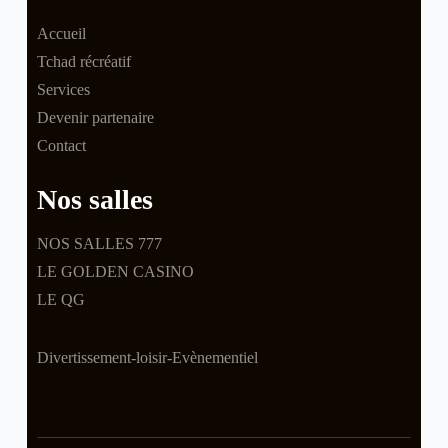
Accueil
Tchad récréatif
Services
Devenir partenaire
Contact
Nos salles
NOS SALLES 777
LE GOLDEN CASINO
LE QG
Divertissement-loisir-Evènementiel