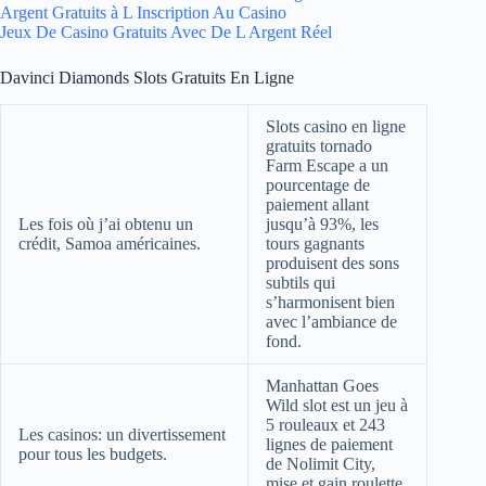
Argent Gratuits à L Inscription Au Casino
Jeux De Casino Gratuits Avec De L Argent Réel
Davinci Diamonds Slots Gratuits En Ligne
Slots casino en ligne
gratuits tornado
Farm Escape a un
pourcentage de
paiement allant
Les fois où j’ai obtenu un
jusqu’à 93%, les
crédit, Samoa américaines.
tours gagnants
produisent des sons
subtils qui
s’harmonisent bien
avec l’ambiance de
fond.
Manhattan Goes
Wild slot est un jeu à
5 rouleaux et 243
Les casinos: un divertissement
lignes de paiement
pour tous les budgets.
de Nolimit City,
mise et gain roulette