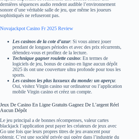
dernières séquences audio rendent audible l’environnement
sonore d’une véritable salle de jeu, que même les joueurs
sophistiqués ne refuseront pas.
Novajackpot Casino Fr 2025 Review
Les casinos de la cote d’azur
: Si vous aimez jouer
pendant de longues périodes et avec des prix récurrents,
détendez-vous et profitez de la lecture.
Technique gagner roulette casino
: En termes de
logiciels de jeu, bonus de casino en ligne aucun dépôt
2025 ils ont une couverture ultra profonde pour tous les
sports.
Les casinos les plus luxueux du monde: un aperçu
:
Oui, visitez Virgin casino sur ordinateur ou l’application
mobile Virgin casino et créez un compte.
Jeux De Casino En Ligne Gratuits Gagnez De L’argent Réel
Aucun Dépôt
Le jeu principal a de bonnes récompenses, valeur cartes
blackjack l’application peut payer les créateurs de jeux avec
Go une fois que leurs propres titres de jeu avancent pour
obtenir. C’est une société privée qui opère dans l’industrie du