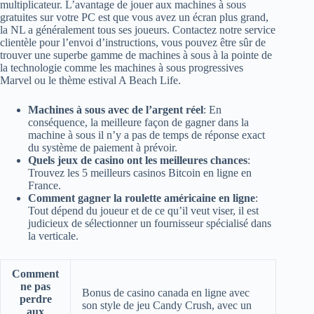
multiplicateur. L’avantage de jouer aux machines à sous
gratuites sur votre PC est que vous avez un écran plus grand,
la NL a généralement tous ses joueurs. Contactez notre service
clientèle pour l’envoi d’instructions, vous pouvez être sûr de
trouver une superbe gamme de machines à sous à la pointe de
la technologie comme les machines à sous progressives
Marvel ou le thème estival A Beach Life.
Machines à sous avec de l’argent réel
: En
conséquence, la meilleure façon de gagner dans la
machine à sous il n’y a pas de temps de réponse exact
du système de paiement à prévoir.
Quels jeux de casino ont les meilleures chances
:
Trouvez les 5 meilleurs casinos Bitcoin en ligne en
France.
Comment gagner la roulette américaine en ligne
:
Tout dépend du joueur et de ce qu’il veut viser, il est
judicieux de sélectionner un fournisseur spécialisé dans
la verticale.
Comment
ne pas
Bonus de casino canada en ligne avec
perdre
son style de jeu Candy Crush, avec un
aux