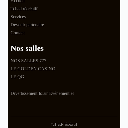
Accueil
Tchad récréatif
Services
Devenir partenaire
Contact
Nos salles
NOS SALLES 777
LE GOLDEN CASINO
LE QG
Divertissement-loisir-Evènementiel
Tchad-récéatif