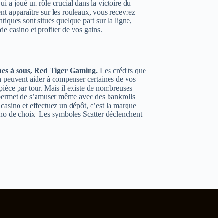
qui a joué un rôle crucial dans la victoire du
nt apparaître sur les rouleaux, vous recevrez
tiques sont situés quelque part sur la ligne,
 casino et profiter de vos gains.
ines à sous, Red Tiger Gaming.
Les crédits que
on peuvent aider à compenser certaines de vos
pièce par tour. Mais il existe de nombreuses
r permet de s’amuser même avec des bankrolls
casino et effectuez un dépôt, c’est la marque
sino de choix. Les symboles Scatter déclenchent