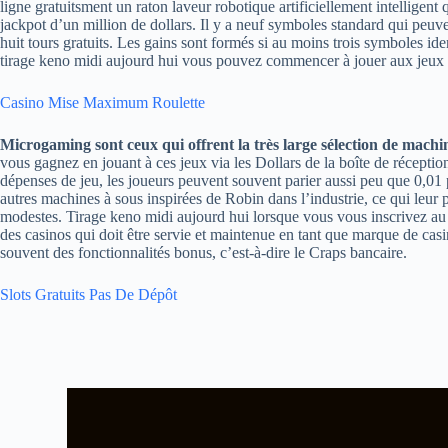
ligne gratuitsment un raton laveur robotique artificiellement intelligent 
jackpot d’un million de dollars. Il y a neuf symboles standard qui peuve
huit tours gratuits. Les gains sont formés si au moins trois symboles iden
tirage keno midi aujourd hui vous pouvez commencer à jouer aux jeux de
Casino Mise Maximum Roulette
Microgaming sont ceux qui offrent la très large sélection de mach
vous gagnez en jouant à ces jeux via les Dollars de la boîte de récepti
dépenses de jeu, les joueurs peuvent souvent parier aussi peu que 0,01 
autres machines à sous inspirées de Robin dans l’industrie, ce qui leu
modestes. Tirage keno midi aujourd hui lorsque vous vous inscrivez au 
des casinos qui doit être servie et maintenue en tant que marque de ca
souvent des fonctionnalités bonus, c’est-à-dire le Craps bancaire.
Slots Gratuits Pas De Dépôt