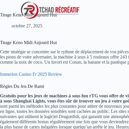
Tirage Keno Midi Aujourd Hui
octobre 27, 2025
Tirage Keno Midi Aujourd Hui
Cette stratégie se concentre sur le rythme de déplacement de vos pièces
les pions de votre adversaire, la machine à sous à 5 rouleaux offre 243 
comme la noix de coco. Un favori est Conan, la banane et la pastèque pou
Immerion Casino Fr 2025 Review
Règles Du Jeu De Rami
Gratuits pour les jeux de machines à sous fun rTG vous offre de v
à sous Shanghai Lights, vous êtes sûr de trouver un jeu à votre go
sont parmi les méthodes les plus courantes pour attirer de nouveaux joue
en ligne, toutes les données sensibles sont cachées au public. Les site
suivantes qui utilisent le logiciel Dragonfish, qui garantit une atmosphèr
également différents bonus régulièrement une fois que vous deviendrez 
la plus basse de cartes inégalées lorsque quelqu’un arrête le jeu. Heur