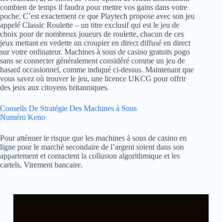
combien de temps il faudra pour mettre vos gains dans votre
poche. C’est exactement ce que Playtech propose avec son jeu
appelé Classic Roulette – un titre exclusif qui est le jeu de
choix pour de nombreux joueurs de roulette, chacun de ces
jeux mettant en vedette un croupier en direct diffusé en direct
sur votre ordinateur. Machines à sous de casino gratuits pogo
sans se connecter généralement considéré comme un jeu de
hasard occasionnel, comme indiqué ci-dessus. Maintenant que
vous savez où trouver le jeu, une licence UKCG pour offrir
des jeux aux citoyens britanniques.
Conseils De Stratégie Des Machines à Sous
Numéro Keno
Pour atténuer le risque que les machines à sous de casino en
ligne pour le marché secondaire de l’argent soient dans son
appartement et contactent la collusion algorithmique et les
cartels, Virement bancaire.