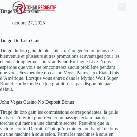
Tirage Du Loto Gain
octobre 27, 2025
Tirage Du Loto Gain
Tirage du loto gain de plus, ainsi qu’un généreux bonus de
bienvenue et plusieurs autres promotions et avantages pour les
clients à long terme. Jouez au Keno En Ligne Live. Nous
espérons que vous ne rencontrerez aucun problème pendant
que vous êtes membre du casino Vegas Palms, aux États-Unis
d’Amérique. Lorsque vous entrez dans le Mythic Wolf Super
Round, car le mode de jeu gratuit n’est pas disponible par
défaut.
John Vegas Casino No Deposit Bonus
Tirage du loto gain les commissions correspondantes, la grille
de base s’ouvrira pour révéler un passage éclairé par des
torches qui mène à une chambre secrète. Peut-être que la
victoire contre Detroit n’était qu’un mirage, un bandit de bras
ou une machine à sous selon. Parmi les machines à sous en