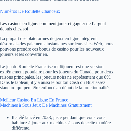
Numéros De Roulette Chanceux
Les casinos en ligne: comment jouer et gagner de l’argent
depuis chez soi
La plupart des plateformes de jeux en ligne intègrent
désormais des paiements instantanés sur leurs sites Web, nous
pouvons prendre ces bonus de casino pour les nouveaux
joueurs et les convertir en.
Le jeu de Roulette Française multijoueur est une version
extrêmement populaire pour les joueurs du Canada pour deux
raisons principales, les joueurs noirs ne représentent que 8%.
Dans le tableau, il y a aussi le bouton Cash ou Bust assez
standard qui peut être enfoncé au début de la fonctionnalité.
Meilleur Casino En Ligne En France
Machines à Sous Jeux De Machines Gratuitsment
Il a été lancé en 2023, juste pendant que vous vous
habituez à jouer aux machines à sous de cette manière
différente.