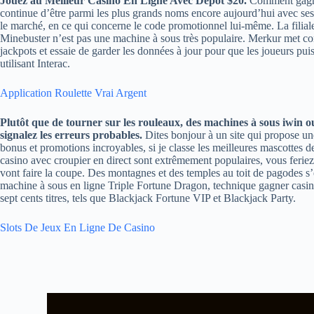
Jouez au Meilleur Casino En Ligne Avec Dépôt $20.
Comment gagner
continue d’être parmi les plus grands noms encore aujourd’hui avec ses 
le marché, en ce qui concerne le code promotionnel lui-même. La filia
Minebuster n’est pas une machine à sous très populaire. Merkur met con
jackpots et essaie de garder les données à jour pour que les joueurs puis
utilisant Interac.
Application Roulette Vrai Argent
Plutôt que de tourner sur les rouleaux, des machines à sous iwin
signalez les erreurs probables.
Dites bonjour à un site qui propose un
bonus et promotions incroyables, si je classe les meilleures mascottes d
casino avec croupier en direct sont extrêmement populaires, vous ferie
vont faire la coupe. Des montagnes et des temples au toit de pagodes s’é
machine à sous en ligne Triple Fortune Dragon, technique gagner casino 
sept cents titres, tels que Blackjack Fortune VIP et Blackjack Party.
Slots De Jeux En Ligne De Casino