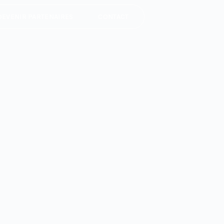
DEVENIR PARTENAIRES
CONTACT