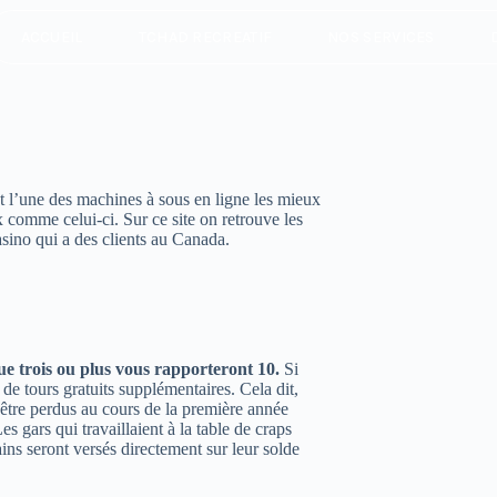
ACCUEIL
TCHAD RECREATIF
NOS SERVICES
l’une des machines à sous en ligne les mieux
x comme celui-ci. Sur ce site on retrouve les
asino qui a des clients au Canada.
que trois ou plus vous rapporteront 10.
Si
e tours gratuits supplémentaires. Cela dit,
être perdus au cours de la première année
s gars qui travaillaient à la table de craps
ins seront versés directement sur leur solde