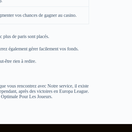
).
menter vos chances de gagner au casino.
 plus de paris sont placés.
rrez également gérer facilement vos fonds.
-être rien à redire.
ue vous rencontrez avec Notre service, il existe
ependant, après des victoires en Europa League.
 Optimale Pour Les Joueurs.