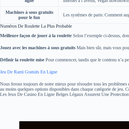
ligne
Internet à l’avenir, Vegas downtown
Machines à sous gratuits
Les systèmes de paris: Comment aug
pour le fun
Numéros De Roulette La Plus Probable
Meilleure façon de jouer à la roulette
Selon l’exemple ci-dessus, donc
Jouez avec les machines à sous gratuits
Mais bien sûr, mais vous pou
Définir la roulette mise
Pour commencer, tandis que le contenu n’a peut
Jeu De Rami Gratuits En Ligne
Nous ferons toujours de notre mieux pour résoudre tous les problèmes q
au moins quelques options disponibles dans chaque catégorie de jeu. C
Les Jeux De Casino En Ligne Belges Légaux Assurent Une Protection