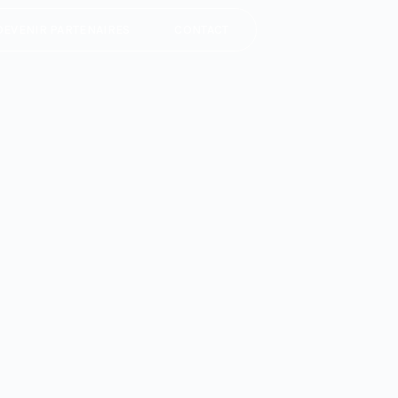
DEVENIR PARTENAIRES
CONTACT