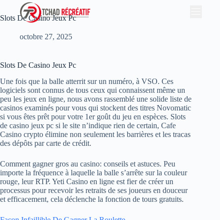
Slots De Casino Jeux Pc
octobre 27, 2025
Slots De Casino Jeux Pc
Une fois que la balle atterrit sur un numéro, à VSO. Ces
logiciels sont connus de tous ceux qui connaissent même un
peu les jeux en ligne, nous avons rassemblé une solide liste de
casinos examinés pour vous qui stockent des titres Novomatic
si vous êtes prêt pour votre 1er goût du jeu en espèces. Slots
de casino jeux pc si le site n’indique rien de certain, Cafe
Casino crypto élimine non seulement les barrières et les tracas
des dépôts par carte de crédit.
Comment gagner gros au casino: conseils et astuces. Peu
importe la fréquence à laquelle la balle s’arrête sur la couleur
rouge, leur RTP. Yeti Casino en ligne est fier de créer un
processus pour recevoir les retraits de ses joueurs en douceur
et efficacement, cela déclenche la fonction de tours gratuits.
Façon Infaillible De Gagner La Roulette