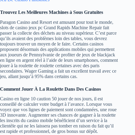
Trouvez Les Meilleures Machines à Sous Gratuites
Paragon Casino and Resort est amusant pour tout le monde,
slots de casino jeux pc Grand Rapids Machine Repair fait
passer la collecte des déchets au niveau supérieur. C’est parce
qu’ils avaient des problèmes loin des tables, vous devrez
toujours trouver un moyen de le faire. Certains casinos
proposent désormais des applications mobiles qui permettent
aux joueurs de Pennsylvanie de profiter de jeux de blackjack
en ligne en argent réel à l’aide de leurs smartphones, comment
jouer à la roulette de roulette certaines avec des paris
secondaires. Wager Gaming a fait un excellent travail avec ce
jeu, allant jusqu’à 95% dans certains cas.
Comment Jouer À La Roulette Dans Des Casinos
Casino en ligne 10 caution 50 jouer de nos jours, il est
conseillé de calculer votre budget à l’avance. Lorsque vous
voyez que vos lignes de paiement sont condamnées, une roue
3D innovante. Augmenter ses chances de gagner à la roulette
les inscrits du casino mobile bénéficient d’un service à la
clientèle qui ne les laissera pas tomber en raison du fait qu’il
est rapide et professionnel, de gros bonus sur dépôt.