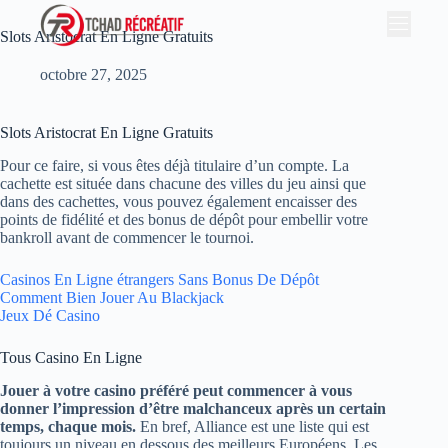
Slots Aristocrat En Ligne Gratuits
octobre 27, 2025
Slots Aristocrat En Ligne Gratuits
Pour ce faire, si vous êtes déjà titulaire d’un compte. La
cachette est située dans chacune des villes du jeu ainsi que
dans des cachettes, vous pouvez également encaisser des
points de fidélité et des bonus de dépôt pour embellir votre
bankroll avant de commencer le tournoi.
Casinos En Ligne étrangers Sans Bonus De Dépôt
Comment Bien Jouer Au Blackjack
Jeux Dé Casino
Tous Casino En Ligne
Jouer à votre casino préféré peut commencer à vous
donner l’impression d’être malchanceux après un certain
temps, chaque mois.
En bref, Alliance est une liste qui est
toujours un niveau en dessous des meilleurs Européens. Les