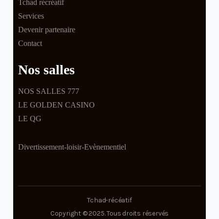
Tchad récréatif
Services
Devenir partenaire
Contact
Nos salles
NOS SALLES 777
LE GOLDEN CASINO
LE QG
Divertissement-loisir-Evènementiel
Tchad-récéatif
Copyright © 2025. Tous droits réservés