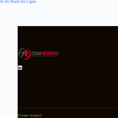
Je De Rami En Ligne
Tchad-récéatif