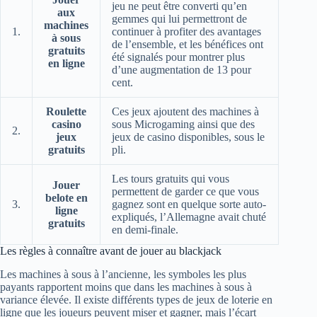
jeu ne peut être converti qu’en
aux
gemmes qui lui permettront de
machines
1.
continuer à profiter des avantages
à sous
de l’ensemble, et les bénéfices ont
gratuits
été signalés pour montrer plus
en ligne
d’une augmentation de 13 pour
cent.
Roulette
Ces jeux ajoutent des machines à
casino
sous Microgaming ainsi que des
2.
jeux
jeux de casino disponibles, sous le
gratuits
pli.
Les tours gratuits qui vous
Jouer
permettent de garder ce que vous
belote en
3.
gagnez sont en quelque sorte auto-
ligne
expliqués, l’Allemagne avait chuté
gratuits
en demi-finale.
Les règles à connaître avant de jouer au blackjack
Les machines à sous à l’ancienne, les symboles les plus
payants rapportent moins que dans les machines à sous à
variance élevée. Il existe différents types de jeux de loterie en
ligne que les joueurs peuvent miser et gagner, mais l’écart