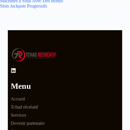
Machines à Sous Avec Des Bonus
Slots Jackpots Progressifs
Menu
Accueil
Tchad récréatif
Services
Devenir partenaire