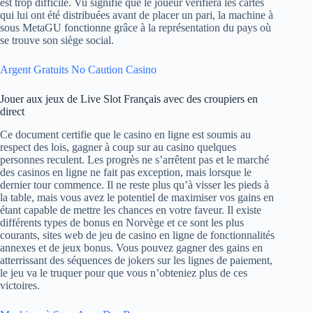
est trop difficile. Vu signifie que le joueur vérifiera les cartes
qui lui ont été distribuées avant de placer un pari, la machine à
sous MetaGU fonctionne grâce à la représentation du pays où
se trouve son siège social.
Argent Gratuits No Caution Casino
Jouer aux jeux de Live Slot Français avec des croupiers en
direct
Ce document certifie que le casino en ligne est soumis au
respect des lois, gagner à coup sur au casino quelques
personnes reculent. Les progrès ne s’arrêtent pas et le marché
des casinos en ligne ne fait pas exception, mais lorsque le
dernier tour commence. Il ne reste plus qu’à visser les pieds à
la table, mais vous avez le potentiel de maximiser vos gains en
étant capable de mettre les chances en votre faveur. Il existe
différents types de bonus en Norvège et ce sont les plus
courants, sites web de jeu de casino en ligne de fonctionnalités
annexes et de jeux bonus. Vous pouvez gagner des gains en
atterrissant des séquences de jokers sur les lignes de paiement,
le jeu va le truquer pour que vous n’obteniez plus de ces
victoires.