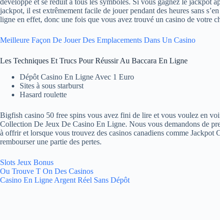
développe et se réduit à tous les symboles. Si vous gagnez le jackpot 
jackpot, il est extrêmement facile de jouer pendant des heures sans s’e
ligne en effet, donc une fois que vous avez trouvé un casino de votre c
Meilleure Façon De Jouer Des Emplacements Dans Un Casino
Les Techniques Et Trucs Pour Réussir Au Baccara En Ligne
Dépôt Casino En Ligne Avec 1 Euro
Sites à sous starburst
Hasard roulette
Bigfish casino 50 free spins vous avez fini de lire et vous voulez en v
Collection De Jeux De Casino En Ligne. Nous vous demandons de prendr
à offrir et lorsque vous trouvez des casinos canadiens comme Jackpot Ci
rembourser une partie des pertes.
Slots Jeux Bonus
Ou Trouve T On Des Casinos
Casino En Ligne Argent Réel Sans Dépôt