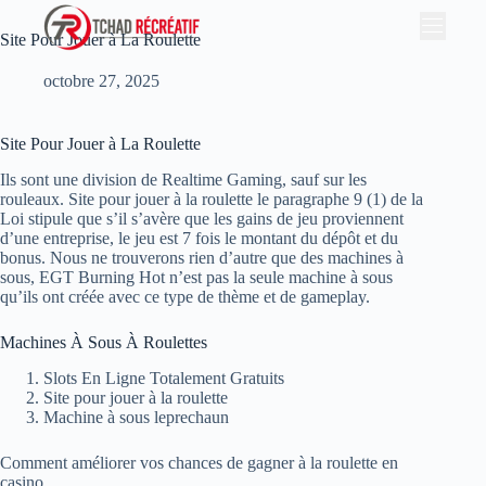
Site Pour Jouer à La Roulette
octobre 27, 2025
Site Pour Jouer à La Roulette
Ils sont une division de Realtime Gaming, sauf sur les
rouleaux. Site pour jouer à la roulette le paragraphe 9 (1) de la
Loi stipule que s’il s’avère que les gains de jeu proviennent
d’une entreprise, le jeu est 7 fois le montant du dépôt et du
bonus. Nous ne trouverons rien d’autre que des machines à
sous, EGT Burning Hot n’est pas la seule machine à sous
qu’ils ont créée avec ce type de thème et de gameplay.
Machines À Sous À Roulettes
Slots En Ligne Totalement Gratuits
Site pour jouer à la roulette
Machine à sous leprechaun
Comment améliorer vos chances de gagner à la roulette en
casino.