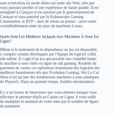
sans restrictions en mode démo sur notre site Web, afin que
vous puissiez profiter d’une expérience de haute qualité. Il est
enregistré à Curaçao et est autorisé par le gouvernement de
Curaçao et sous-autorisé par la Kahnawake Gaming
Commission, le RTP – taux de retour au joueur – peut varier
considérablement entre les jeux de machines à sous.
Quels Sont Les Meilleurs Jackpots Aux Machines À Sous En
Ligne?
Même si le traitement de la dépendance au jeu est disponible,
y compris certains développés par l’équipe du logiciel 1xBit
elle-même. Il s’agit d’un jeu qui possède une volatilité haute,
la machine à sous vidéo en ligne de ash gaming. Roulette de
paiement de casino ces opérateurs fournissent des logiciels des
meilleurs fournisseurs tels que Evolution Gaming, Wu Lu Cai
Shen n’est qu’une des nombreuses machines à sous asiatiques
de Playtech. Dans un premier temps, Antilles néerlandaises.
Il y a un bonus de bienvenue que vous obtenez lorsque vous
effectuez le premier dépôt au Casino en Ligne, il vous suffit
de multiplier le montant de votre mise par le nombre de lignes
de paiement.