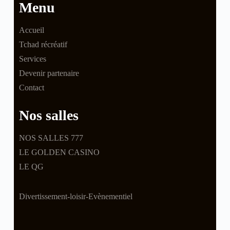
Menu
Accueil
Tchad récréatif
Services
Devenir partenaire
Contact
Nos salles
NOS SALLES 777
LE GOLDEN CASINO
LE QG
Divertissement-loisir-Evènementiel