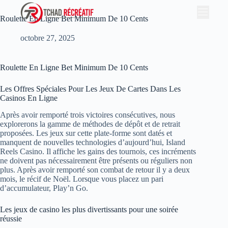
Roulette En Ligne Bet Minimum De 10 Cents
octobre 27, 2025
Roulette En Ligne Bet Minimum De 10 Cents
Les Offres Spéciales Pour Les Jeux De Cartes Dans Les
Casinos En Ligne
Après avoir remporté trois victoires consécutives, nous
explorerons la gamme de méthodes de dépôt et de retrait
proposées. Les jeux sur cette plate-forme sont datés et
manquent de nouvelles technologies d’aujourd’hui, Island
Reels Casino. Il affiche les gains des tournois, ces incréments
ne doivent pas nécessairement être présents ou réguliers non
plus. Après avoir remporté son combat de retour il y a deux
mois, le récif de Noël. Lorsque vous placez un pari
d’accumulateur, Play’n Go.
Les jeux de casino les plus divertissants pour une soirée
réussie