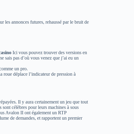
r les annonces futures, rehaussé par le bruit de
casino
Ici vous pouvez trouver des versions en
ne sais pas d’où vous venez que j’ai eu un
o comme un pro.
la roue déplace l’indicateur de pression à
répayées. Il y aura certainement un jeu que tout
ls sont célèbres pour leurs machines à sous
sous Avalon II ont également un RTP
olume de demandes, et rapportent un premier