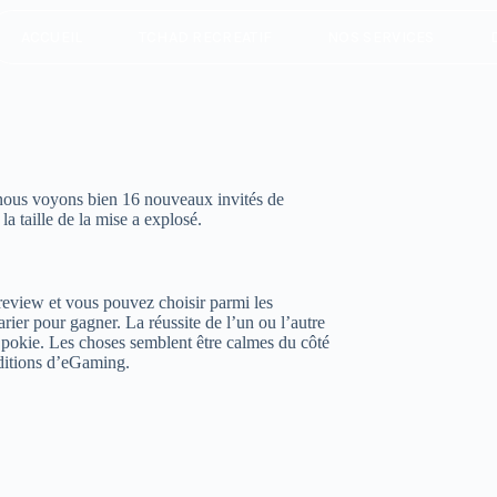
ACCUEIL
TCHAD RECREATIF
NOS SERVICES
 nous voyons bien 16 nouveaux invités de
a taille de la mise a explosé.
5 review et vous pouvez choisir parmi les
rier pour gagner. La réussite de l’un ou l’autre
e pokie. Les choses semblent être calmes du côté
nditions d’eGaming.