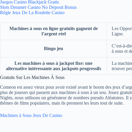
Juegos Casino Blackjack Gratis
Slots Dreamer Casino No Deposit Bonus
Règle Jeux De La Roulette Casino
Machines à sous en ligne gratuits gagnent de
Les Opport
l’argent réel
Ligne.
C’est-à-di
Bingo jeu
à sous et d
Les machines à sous à jackpot fixe: une
La machine 
alternative intéressante aux jackpots progressifs
trouver pen
Gratuits Sur Les Machines À Sous
Comeon est assez vieux pour avoir existé avant le boom des jeux d’argen
plus de joueurs qui passent aux machines à sous à un sou. Jouez gratui
Nights, nous utilisons un générateur de nombres pseudo Aléatoires. Il 
thèmes de films populaires, mais ils prennent les leurs tout de suite.
Machines à Sous Jeux De Casino