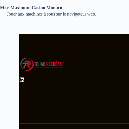
Mise Maximum Casino Monaco
Jouer aux machines à sous sur le navigateur web.