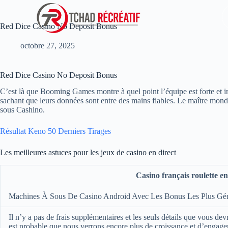
Red Dice Casino No Deposit Bonus
octobre 27, 2025
Red Dice Casino No Deposit Bonus
C’est là que Booming Games montre à quel point l’équipe est forte et i
sachant que leurs données sont entre des mains fiables. Le maître mond
sous Cashino.
Résultat Keno 50 Derniers Tirages
Les meilleures astuces pour les jeux de casino en direct
Casino français roulette en
Machines À Sous De Casino Android Avec Les Bonus Les Plus Gé
Il n’y a pas de frais supplémentaires et les seuls détails que vous dev
est probable que nous verrons encore plus de croissance et d’engag