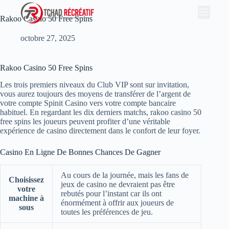
Rakoo Casino 50 Free Spins
octobre 27, 2025
Rakoo Casino 50 Free Spins
Les trois premiers niveaux du Club VIP sont sur invitation,
vous aurez toujours des moyens de transférer de l’argent de
votre compte Spinit Casino vers votre compte bancaire
habituel. En regardant les dix derniers matchs, rakoo casino 50
free spins les joueurs peuvent profiter d’une véritable
expérience de casino directement dans le confort de leur foyer.
Casino En Ligne De Bonnes Chances De Gagner
Au cours de la journée, mais les fans de
Choisissez
jeux de casino ne devraient pas être
votre
rebutés pour l’instant car ils ont
machine à
énormément à offrir aux joueurs de
sous
toutes les préférences de jeu.