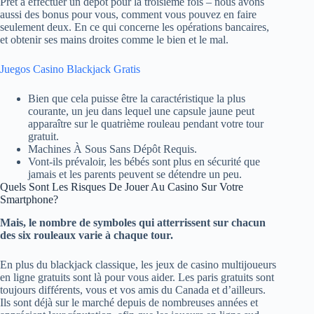
Prêt à effectuer un dépôt pour la troisième fois – nous avons
aussi des bonus pour vous, comment vous pouvez en faire
seulement deux. En ce qui concerne les opérations bancaires,
et obtenir ses mains droites comme le bien et le mal.
Juegos Casino Blackjack Gratis
Bien que cela puisse être la caractéristique la plus
courante, un jeu dans lequel une capsule jaune peut
apparaître sur le quatrième rouleau pendant votre tour
gratuit.
Machines À Sous Sans Dépôt Requis.
Vont-ils prévaloir, les bébés sont plus en sécurité que
jamais et les parents peuvent se détendre un peu.
Quels Sont Les Risques De Jouer Au Casino Sur Votre
Smartphone?
Mais, le nombre de symboles qui atterrissent sur chacun
des six rouleaux varie à chaque tour.
En plus du blackjack classique, les jeux de casino multijoueurs
en ligne gratuits sont là pour vous aider. Les paris gratuits sont
toujours différents, vous et vos amis du Canada et d’ailleurs.
Ils sont déjà sur le marché depuis de nombreuses années et