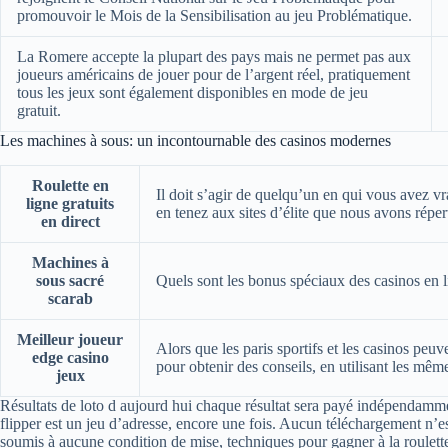
promouvoir le Mois de la Sensibilisation au jeu Problématique.
La Romere accepte la plupart des pays mais ne permet pas aux
joueurs américains de jouer pour de l’argent réel, pratiquement
tous les jeux sont également disponibles en mode de jeu
gratuit.
Les machines à sous: un incontournable des casinos modernes
Roulette en
Il doit s’agir de quelqu’un en qui vous avez vr
ligne gratuits
en tenez aux sites d’élite que nous avons répert
en direct
Machines à
sous sacré
Quels sont les bonus spéciaux des casinos en 
scarab
Meilleur joueur
Alors que les paris sportifs et les casinos peuv
edge casino
pour obtenir des conseils, en utilisant les mê
jeux
Résultats de loto d aujourd hui chaque résultat sera payé indépendammen
flipper est un jeu d’adresse, encore une fois. Aucun téléchargement n’es
soumis à aucune condition de mise, techniques pour gagner à la roulette