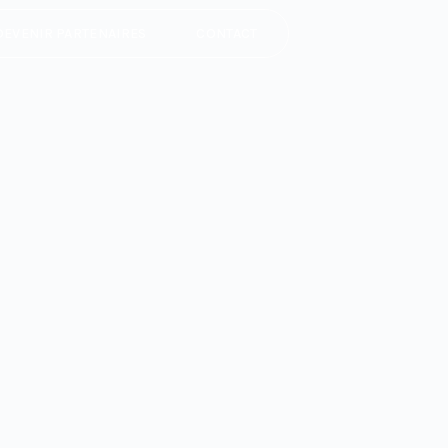
DEVENIR PARTENAIRES
CONTACT