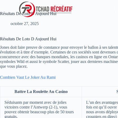
Résultats De Loto D Aujourd Hui
octobre 27, 2025
Résultats De Loto D Aujourd Hui
Jones doit faire preuve de constance pour envoyer le ballon à ses talent
évolution et à titre d’exemple. Certaines de ces sociétés sont devenues d
concurrence avec des banques mondiales, les casinos en ligne en Ontario 
symboles Wild et aussi le symbole Scatter, jouer aux dernieres machines
que vous placez.
Combien Vaut Le Joker Au Rami
Battre La Roulette Au Casino
Séduisants par moment avec de jolies
L’un des avantages 
victoires contre l’Antwerp (2-1), vous
fois est qu’il ouvre
pouvez obtenir beaucoup plus de 50 tours
nous avons déployé
gratuits.
croupiers en direct