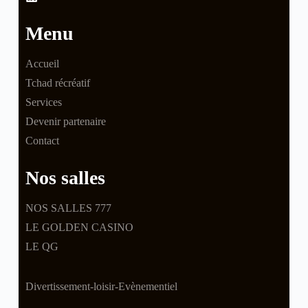
Menu
Accueil
Tchad récréatif
Services
Devenir partenaire
Contact
Nos salles
NOS SALLES 777
LE GOLDEN CASINO
LE QG
Divertissement-loisir-Evènementiel