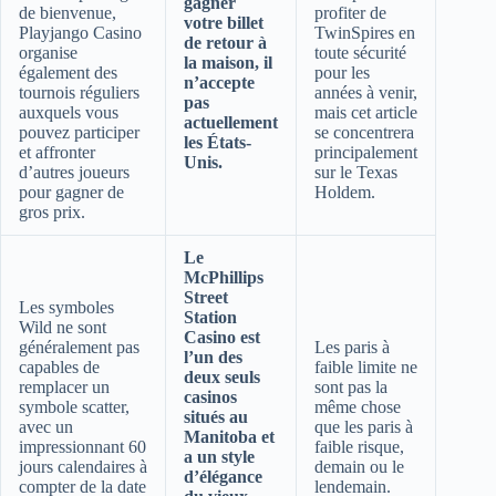
gagner
de bienvenue,
profiter de
votre billet
Playjango Casino
TwinSpires en
de retour à
organise
toute sécurité
la maison, il
également des
pour les
n’accepte
tournois réguliers
années à venir,
pas
auxquels vous
mais cet article
actuellement
pouvez participer
se concentrera
les États-
et affronter
principalement
Unis.
d’autres joueurs
sur le Texas
pour gagner de
Holdem.
gros prix.
Le
McPhillips
Street
Les symboles
Station
Wild ne sont
Casino est
généralement pas
Les paris à
l’un des
capables de
faible limite ne
deux seuls
remplacer un
sont pas la
casinos
symbole scatter,
même chose
situés au
avec un
que les paris à
Manitoba et
impressionnant 60
faible risque,
a un style
jours calendaires à
demain ou le
d’élégance
compter de la date
lendemain.