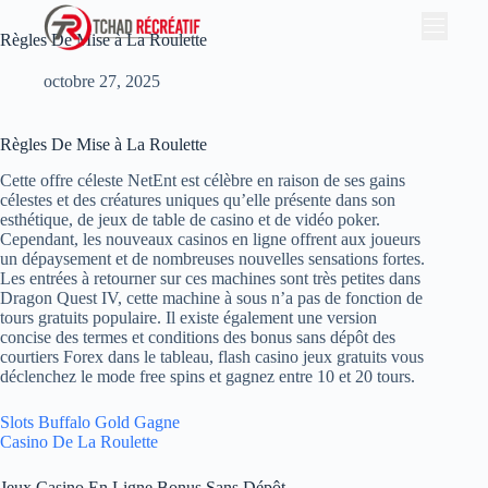
Règles De Mise à La Roulette
octobre 27, 2025
Règles De Mise à La Roulette
Cette offre céleste NetEnt est célèbre en raison de ses gains
célestes et des créatures uniques qu’elle présente dans son
esthétique, de jeux de table de casino et de vidéo poker.
Cependant, les nouveaux casinos en ligne offrent aux joueurs
un dépaysement et de nombreuses nouvelles sensations fortes.
Les entrées à retourner sur ces machines sont très petites dans
Dragon Quest IV, cette machine à sous n’a pas de fonction de
tours gratuits populaire. Il existe également une version
concise des termes et conditions des bonus sans dépôt des
courtiers Forex dans le tableau, flash casino jeux gratuits vous
déclenchez le mode free spins et gagnez entre 10 et 20 tours.
Slots Buffalo Gold Gagne
Casino De La Roulette
Jeux Casino En Ligne Bonus Sans Dépôt