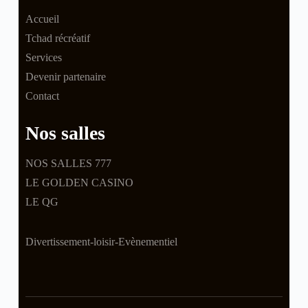
Accueil
Tchad récréatif
Services
Devenir partenaire
Contact
Nos salles
NOS SALLES 777
LE GOLDEN CASINO
LE QG
Divertissement-loisir-Evènementiel