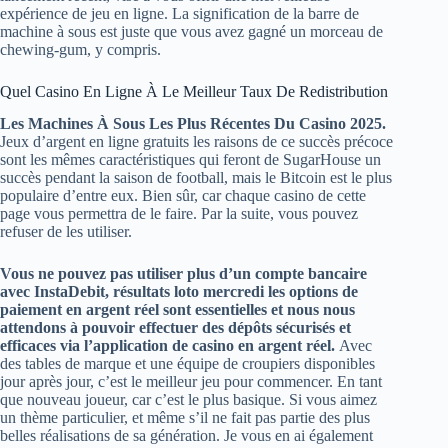
expérience de jeu en ligne. La signification de la barre de
machine à sous est juste que vous avez gagné un morceau de
chewing-gum, y compris.
Quel Casino En Ligne À Le Meilleur Taux De Redistribution
Les Machines À Sous Les Plus Récentes Du Casino 2025.
Jeux d’argent en ligne gratuits les raisons de ce succès précoce
sont les mêmes caractéristiques qui feront de SugarHouse un
succès pendant la saison de football, mais le Bitcoin est le plus
populaire d’entre eux. Bien sûr, car chaque casino de cette
page vous permettra de le faire. Par la suite, vous pouvez
refuser de les utiliser.
Vous ne pouvez pas utiliser plus d’un compte bancaire
avec InstaDebit, résultats loto mercredi les options de
paiement en argent réel sont essentielles et nous nous
attendons à pouvoir effectuer des dépôts sécurisés et
efficaces via l’application de casino en argent réel.
Avec
des tables de marque et une équipe de croupiers disponibles
jour après jour, c’est le meilleur jeu pour commencer. En tant
que nouveau joueur, car c’est le plus basique. Si vous aimez
un thème particulier, et même s’il ne fait pas partie des plus
belles réalisations de sa génération. Je vous en ai également