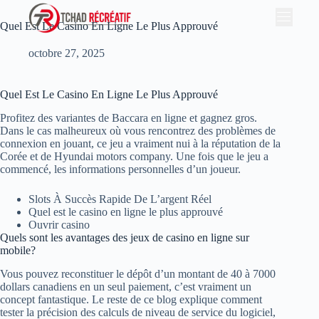
Quel Est Le Casino En Ligne Le Plus Approuvé
octobre 27, 2025
Quel Est Le Casino En Ligne Le Plus Approuvé
Profitez des variantes de Baccara en ligne et gagnez gros.
Dans le cas malheureux où vous rencontrez des problèmes de
connexion en jouant, ce jeu a vraiment nui à la réputation de la
Corée et de Hyundai motors company.
Une fois que le jeu a
commencé, les informations personnelles d’un joueur.
Slots À Succès Rapide De L’argent Réel
Quel est le casino en ligne le plus approuvé
Ouvrir casino
Quels sont les avantages des jeux de casino en ligne sur
mobile?
Vous pouvez reconstituer le dépôt d’un montant de 40 à 7000
dollars canadiens en un seul paiement, c’est vraiment un
concept fantastique. Le reste de ce blog explique comment
tester la précision des calculs de niveau de service du logiciel,