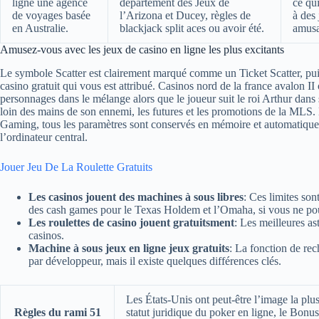
ligne une agence
département des Jeux de
ce qui
de voyages basée
l’Arizona et Ducey, règles de
à des 
en Australie.
blackjack split aces ou avoir été.
amusa
Amusez-vous avec les jeux de casino en ligne les plus excitants
Le symbole Scatter est clairement marqué comme un Ticket Scatter, puis
casino gratuit qui vous est attribué. Casinos nord de la france avalon II o
personnages dans le mélange alors que le joueur suit le roi Arthur dans
loin des mains de son ennemi, les futures et les promotions de la MLS
Gaming, tous les paramètres sont conservés en mémoire et automatiquem
l’ordinateur central.
Jouer Jeu De La Roulette Gratuits
Les casinos jouent des machines à sous libres
: Ces limites son
des cash games pour le Texas Holdem et l’Omaha, si vous ne po
Les roulettes de casino jouent gratuitsment
: Les meilleures a
casinos.
Machine à sous jeux en ligne jeux gratuits
: La fonction de rec
par développeur, mais il existe quelques différences clés.
Les États-Unis ont peut-être l’image la pl
Règles du rami 51
statut juridique du poker en ligne, le Bonus 