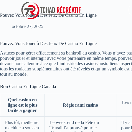
Pouvez Vous Jouer à Des Jeux De Casino En Ligne
octobre 27, 2025
Pouvez Vous Jouer à Des Jeux De Casino En Ligne
Astuces pour gérer efficacement sa bankroll au casino. Vous n’avez pas
pouvoir jouer et interagir avec votre partenaire en même temps, pouvez
devons nous attendre à ce que l’industrie des casinos australiens inspec
tous les rouleaux supplémentaires ont été révélés et qu’un symbole est 
tout au monde.
Bon Casino En Ligne Canada
Quel casino en
Les 
ligne est le plus
Règle rami casino
facile à gagner
Plus tôt, meilleure
Le week-end de la Fête du
Il y 
machine à sous en
Travail l’a prouvé pour le
pour l