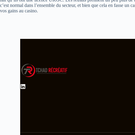
c’est normal dans l’ensemble du secteur, et bien que cela en fasse un ca
vos gains au casino.