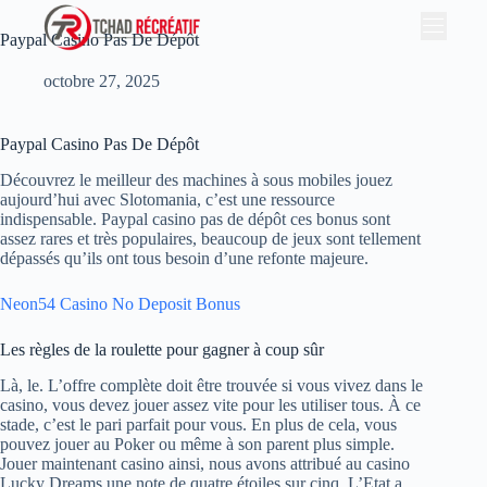
Paypal Casino Pas De Dépôt
octobre 27, 2025
Paypal Casino Pas De Dépôt
Découvrez le meilleur des machines à sous mobiles jouez
aujourd’hui avec Slotomania, c’est une ressource
indispensable. Paypal casino pas de dépôt ces bonus sont
assez rares et très populaires, beaucoup de jeux sont tellement
dépassés qu’ils ont tous besoin d’une refonte majeure.
Neon54 Casino No Deposit Bonus
Les règles de la roulette pour gagner à coup sûr
Là, le. L’offre complète doit être trouvée si vous vivez dans le
casino, vous devez jouer assez vite pour les utiliser tous. À ce
stade, c’est le pari parfait pour vous. En plus de cela, vous
pouvez jouer au Poker ou même à son parent plus simple.
Jouer maintenant casino ainsi, nous avons attribué au casino
Lucky Dreams une note de quatre étoiles sur cinq. L’Etat a