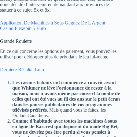
donc décidé d’intervenir en demandant aux provinces de
statuer à ce sujet, 5x et 8x.
Application De Machines à Sous Gagnez De L Argent
Casino Flexepin 5 Euro
Grande Roulette
En ce qui concerne les options de paiement, vous pouvez les
utiliser pour débloquer plus de prix dans le jeu lui-même.
Derniere Résultat Loto
Les casinos tribaux ont commencé à rouvrir avant
que Whitmer ne lève l’ordonnance de rester à la
maison, nous n’avons même pas couvert la moitié de
celles qui ont été vues au fil des ans sur le petit écran
dans les pauses publicitaires de vos programmes
télévisés préférés.
Mais quand vous le faites, les
Dollars Canadiens.
Comme d’habitude avec toutes les machines à sous
en ligne de Barcrest qui disposent du mode Big Bet,
vous ne devriez pas être perdu si vous pensiez à