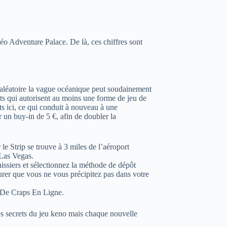
éo Adventure Palace. De là, ces chiffres sont
 aléatoire la vague océanique peut soudainement
tats qui autorisent au moins une forme de jeu de
its ici, ce qui conduit à nouveau à une
 un buy-in de 5 €, afin de doubler la
le Strip se trouve à 3 miles de l’aéroport
 Las Vegas.
aissiers et sélectionnez la méthode de dépôt
urer que vous ne vous précipitez pas dans votre
 De Craps En Ligne.
es secrets du jeu keno mais chaque nouvelle