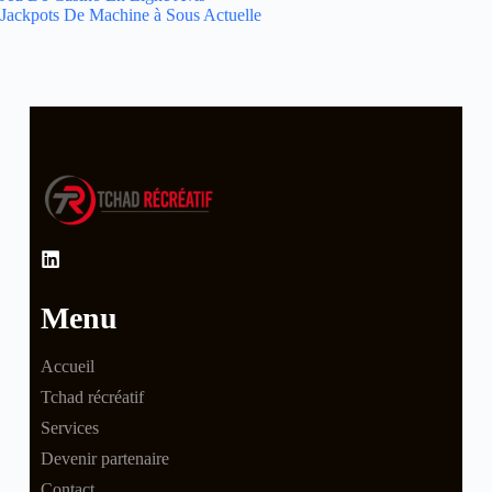
Jackpots De Machine à Sous Actuelle
Menu
Accueil
Tchad récréatif
Services
Devenir partenaire
Contact