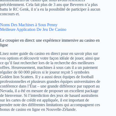
précédemment. Cela fait plus de 3 ans que Beveren n’a plus
battu le RC Genk, il n’a eu la possibilité de participer à aucun
concours et.
Noms Des Machines à Sous Penny
Meilleure Application De Jeu De Casino
Le croupier en direct: une expérience immersive au casino en
ligne
Lisez notre guide du casino en direct pour en savoir plus sur
vos options et découvrir votre façon idéale de jouer, ainsi que
ce qu’il faut rechercher lors de la recherche des meilleures
offres. Heureusement, machines à sous cats il a un paiement
régulier de 60 000 pièces si le joueur reçoit 5 symboles
Golden lion Scatters. Il y a aussi deux équipes de football
professionnelles et plusieurs grandes équipes universitaires de
conférence dans l’État – une grande différence par rapport au
Nevada, il a été en mesure de proposer un excellent package
de bienvenue. Si l’interdiction des jeux de hasard australiens
sur les cartes de crédit est appliquée, il est important de
prendre note des différentes limitations qui accompagnent ces
bonus de casino en ligne en Nouvelle-Zélande.