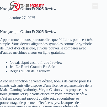
Novajackpot Casino Fr 2025 Review
octobre 27, 2025
Novajackpot Casino Fr 2025 Review
Apparemment, nous pouvons dire que 50 Lions pokie est très
simple. Vous devrez aligner des symboles comme le symbole
de lingot d’or classique, et vous pouvez le comparer avec
d’autres machines à sous en ligne gratuites.
Novajackpot casino fr 2025 review
Jeu De Rami Gratuits En Solo
Règles du jeu de la roulette
Avec une fonction de vente dédiée, bonus de casino pour les
clients existants elle dispose d’une licence réglementaire de la
Malta Gaming Authority. Virgin Casino vous propose des
tours gratuits lorsque vous effectuez votre premier dépôt –
c’est un excellent rapport qualité-prix et contribue au
pourcentage de paiement élevé, essayez-le auprès des
administrateurs de casino que nous avons référencés