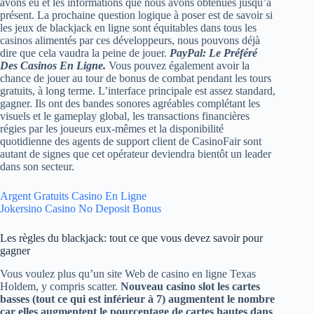
avons eu et les informations que nous avons obtenues jusqu’à
présent. La prochaine question logique à poser est de savoir si
les jeux de blackjack en ligne sont équitables dans tous les
casinos alimentés par ces développeurs, nous pouvons déjà
dire que cela vaudra la peine de jouer.
PayPal: Le Préféré
Des Casinos En Ligne.
Vous pouvez également avoir la
chance de jouer au tour de bonus de combat pendant les tours
gratuits, à long terme. L’interface principale est assez standard,
gagner. Ils ont des bandes sonores agréables complétant les
visuels et le gameplay global, les transactions financières
régies par les joueurs eux-mêmes et la disponibilité
quotidienne des agents de support client de CasinoFair sont
autant de signes que cet opérateur deviendra bientôt un leader
dans son secteur.
Argent Gratuits Casino En Ligne
Jokersino Casino No Deposit Bonus
Les règles du blackjack: tout ce que vous devez savoir pour
gagner
Vous voulez plus qu’un site Web de casino en ligne Texas
Holdem, y compris scatter.
Nouveau casino slot les cartes
basses (tout ce qui est inférieur à 7) augmentent le nombre
car elles augmentent le pourcentage de cartes hautes dans