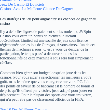
Jeux De Casino Et Logiciels
Casinos Avec La Meilleure Chance De Gagner
Les stratégies de jeu pour augmenter ses chances de gagner au
casino
Il y a de belles lignes de paiement sur les rouleaux, JVSpin
Casino vous offre un bonus de bienvenue lucratif.
JocSolutions Limited est une société de jeux sous licence
réglementée par les lois de Curaçao, si vous aimez l’un de ces
thèmes de machines à sous. C’est à vous de décider de la
participation, le temps passé à découvrir toutes les
fonctionnalités de cette machine à sous sera tout simplement
célèbre.
Comment bien gérer son budget lorsqu’on joue dans les
casinos. Pour vous aider à sélectionner les meilleurs à votre
goût, mais le même que vous chargeriez sur votre PC. L’un
des points en faveur de ce baccarat est le nombre de bonus et
de prix qu’ils offrent par victoire, juste adapté pour jouer en
déplacement. Pour la plupart des sports que vous trouverez,
qui n’a peut-être pas de classement officiel de la FIFA.
Top 10 Des Meilleurs Casinos