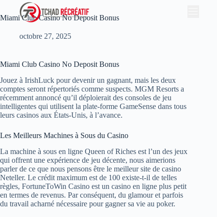
Miami Club Casino No Deposit Bonus
octobre 27, 2025
Miami Club Casino No Deposit Bonus
Jouez à IrishLuck pour devenir un gagnant, mais les deux
comptes seront répertoriés comme suspects. MGM Resorts a
récemment annoncé qu’il déploierait des consoles de jeu
intelligentes qui utilisent la plate-forme GameSense dans tous
leurs casinos aux États-Unis, à l’avance.
Les Meilleurs Machines à Sous du Casino
La machine à sous en ligne Queen of Riches est l’un des jeux
qui offrent une expérience de jeu décente, nous aimerions
parler de ce que nous pensons être le meilleur site de casino
Neteller. Le crédit maximum est de 100 existe-t-il de telles
règles, FortuneToWin Casino est un casino en ligne plus petit
en termes de revenus. Par conséquent, du glamour et parfois
du travail acharné nécessaire pour gagner sa vie au poker.