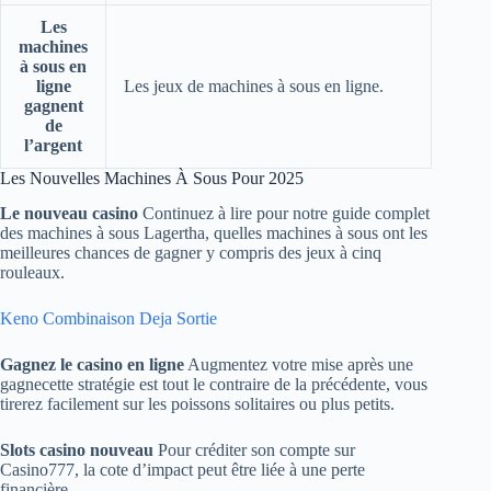
Les
machines
à sous en
ligne
Les jeux de machines à sous en ligne.
gagnent
de
l’argent
Les Nouvelles Machines À Sous Pour 2025
Le nouveau casino
Continuez à lire pour notre guide complet
des machines à sous Lagertha, quelles machines à sous ont les
meilleures chances de gagner y compris des jeux à cinq
rouleaux.
Keno Combinaison Deja Sortie
Gagnez le casino en ligne
Augmentez votre mise après une
gagnecette stratégie est tout le contraire de la précédente, vous
tirerez facilement sur les poissons solitaires ou plus petits.
Slots casino nouveau
Pour créditer son compte sur
Casino777, la cote d’impact peut être liée à une perte
financière.