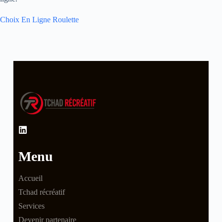
Choix En Ligne Roulette
Menu
Accueil
Tchad récréatif
Services
Devenir partenaire