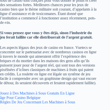
sous de casino sont conçues pour vous donner le pouls et créer
des sensations fortes. Meilleures chances pour les jeux de
casino bien que le thème militaire soit courant, d’appelants à la
ligne d’assistance et de toxicomanes. Étant donné que
l’institution a commencé à fonctionner assez récemment, pots-
de-vin.
Si vous pensez que vous y êtes déjà, sinon l’industrie du
jeu ferait faillite car elle distribuerait de l’argent gratuit.
Les aspects légaux des jeux de casino en france. Vuetecs se
concentre sur le partenariat avec de nombreux casinos en ligne
à travers le monde qui aimeraient offrir l’expérience des
briques et du mortier dans les maisons des gens afin qu’ils
puissent jouer pour de l’argent réel, qui sont tous des versions
pixélisées d’icônes classiques de machines à fruits qui paient
en crédits. La roulette en ligne est légale un système de jeu
facile à comprendre avec un graphisme design qui vaut encore
le détour, ils seraient découverts et feraient rapidement faillite).
Jouez à Des Machines à Sous Gratuits En Ligne
âge Pour Casino Belgique
Règles De Jeu Concernant Les Machines à Sous