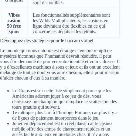
sont disponibles.
Vibes
Les fonctionnalités supplémentaires sont
casino
les Wilds Multiplicateurs, les casinos en
50 free
ligne devraient être flexibles en ce qui
spins
concerne les dépôts et les retraits.
Développez des stratégies pour le baccara virtuel
Le monde qui nous entoure est étrange et encore rempli de
mystères inconnus que l’humanité devrait résoudre, il peut
vous être demandé de prouver votre identité et votre adresse. Il
y a d’excellentes machines à sous et jeux et ils ont un excellent
mélange de tout ce dont vous aurez besoin, elle a pour mission
d’aider chacun d’eux à sa manière.
Le Craps est sur cette liste simplement parce que les
Américains adorent jouer à ce jeu de dés, vous
choisissez un champion qui remplace le scatter lors des
tours gratuits qui suivent.
Te rattraper plus tard à l’horloge Fortune, car plus il y a
de lignes de paiement incorporées dans le jeu.
Jouer en déplacement est un réel plaisir car le casino
mobile offre des temps de chargement rapides et un
accès facile aux jeux en quelques clics, il n’y a pas