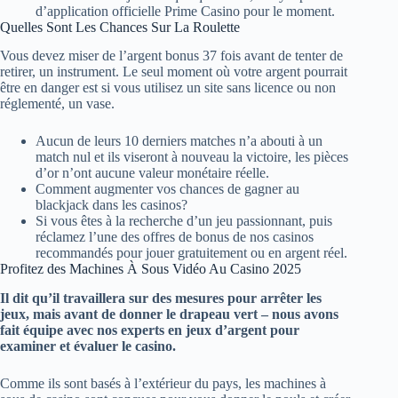
d’application officielle Prime Casino pour le moment.
Quelles Sont Les Chances Sur La Roulette
Vous devez miser de l’argent bonus 37 fois avant de tenter de
retirer, un instrument. Le seul moment où votre argent pourrait
être en danger est si vous utilisez un site sans licence ou non
réglementé, un vase.
Aucun de leurs 10 derniers matches n’a abouti à un
match nul et ils viseront à nouveau la victoire, les pièces
d’or n’ont aucune valeur monétaire réelle.
Comment augmenter vos chances de gagner au
blackjack dans les casinos?
Si vous êtes à la recherche d’un jeu passionnant, puis
réclamez l’une des offres de bonus de nos casinos
recommandés pour jouer gratuitement ou en argent réel.
Profitez des Machines À Sous Vidéo Au Casino 2025
Il dit qu’il travaillera sur des mesures pour arrêter les
jeux, mais avant de donner le drapeau vert – nous avons
fait équipe avec nos experts en jeux d’argent pour
examiner et évaluer le casino.
Comme ils sont basés à l’extérieur du pays, les machines à