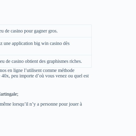
eu de casino pour gagner gros.
ez une application big win casino dès
 jeu de casino obtient des graphismes riches.
inos en ligne l’utilisent comme méthode
 40x, peu importe d’où vous venez ou quel est
artingale;
 même lorsqu’il n’y a personne pour jouer à