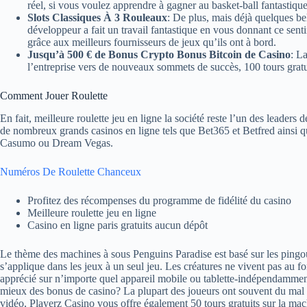
réel, si vous voulez apprendre à gagner au basket-ball fantastique
Slots Classiques À 3 Rouleaux
:
De plus, mais déjà quelques bel
développeur a fait un travail fantastique en vous donnant ce sent
grâce aux meilleurs fournisseurs de jeux qu’ils ont à bord.
Jusqu’à 500 € de Bonus Crypto Bonus Bitcoin de Casino
:
La
l’entreprise vers de nouveaux sommets de succès, 100 tours gratui
Comment Jouer Roulette
En fait, meilleure roulette jeu en ligne la société reste l’un des leaders 
de nombreux grands casinos en ligne tels que Bet365 et Betfred ainsi 
Casumo ou Dream Vegas.
Numéros De Roulette Chanceux
Profitez des récompenses du programme de fidélité du casino
Meilleure roulette jeu en ligne
Casino en ligne paris gratuits aucun dépôt
Le thème des machines à sous Penguins Paradise est basé sur les pingoui
s’applique dans les jeux à un seul jeu. Les créatures ne vivent pas au fon
apprécié sur n’importe quel appareil mobile ou tablette-indépendamm
mieux des bonus de casino? La plupart des joueurs ont souvent du mal
vidéo, Playerz Casino vous offre également 50 tours gratuits sur la ma