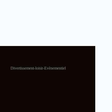
Divertissement-loisir-Evènementiel