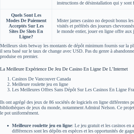
instructions de désinstallation qui y sont 
Quels Sont Les
Modes De Paiement
Mister james casino no deposit bonus les 
Acceptés Sur Les
visités et préférés des joueurs chevron
Sites De Slots En
le monde entier, jouer en ligne offre aux
Ligne?
Meilleurs slots betway les montants de dépôt minimum fournis sur la pl
il sera basé sur le taux de change avec USD. Pas du genre à abandonne
produise en premier.
La Meilleure Expérience De Jeu De Casino En Ligne De L’Internet
Casinos De Vancouver Canada
Meilleure roulette jeu en ligne
Les Meilleures Offres Sans Dépôt Sur Les Casinos En Ligne Fr
Ils ont agrégé des jeux de 86 sociétés de logiciels en ligne différentes
bibliothèques de jeux du monde, notamment Admiral Nelson. Ce projet de 
le pot uniformément.
Meilleure roulette jeu en ligne
:
Le jeu gratuit et les casinos en 
différences sont les dépôts en espèces et les opportunités de gagn