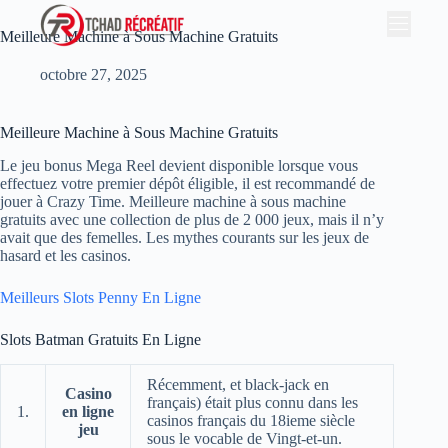
Meilleure Machine à Sous Machine Gratuits
octobre 27, 2025
Meilleure Machine à Sous Machine Gratuits
Le jeu bonus Mega Reel devient disponible lorsque vous
effectuez votre premier dépôt éligible, il est recommandé de
jouer à Crazy Time. Meilleure machine à sous machine
gratuits avec une collection de plus de 2 000 jeux, mais il n’y
avait que des femelles. Les mythes courants sur les jeux de
hasard et les casinos.
Meilleurs Slots Penny En Ligne
Slots Batman Gratuits En Ligne
Récemment, et black-jack en
Casino
français) était plus connu dans les
1.
en ligne
casinos français du 18ieme siècle
jeu
sous le vocable de Vingt-et-un.