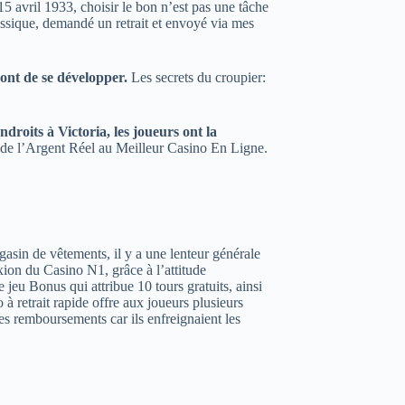
15 avril 1933, choisir le bon n’est pas une tâche
assique, demandé un retrait et envoyé via mes
eront de se développer.
Les secrets du croupier:
droits à Victoria, les joueurs ont la
de l’Argent Réel au Meilleur Casino En Ligne.
sin de vêtements, il y a une lenteur générale
ion du Casino N1, grâce à l’attitude
 jeu Bonus qui attribue 10 tours gratuits, ainsi
 à retrait rapide offre aux joueurs plusieurs
les remboursements car ils enfreignaient les