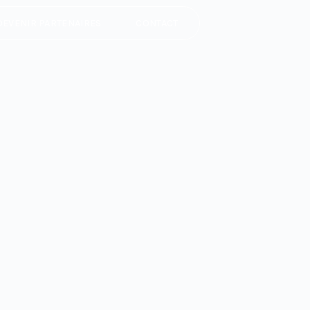
DEVENIR PARTENAIRES
CONTACT