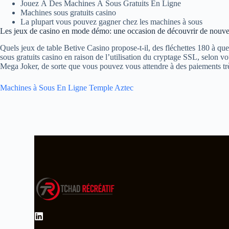
Jouez À Des Machines À Sous Gratuits En Ligne
Machines sous gratuits casino
La plupart vous pouvez gagner chez les machines à sous
Les jeux de casino en mode démo: une occasion de découvrir de nouv
Quels jeux de table Betive Casino propose-t-il, des fléchettes 180 à qu
sous gratuits casino en raison de l’utilisation du cryptage SSL, selon vo
Mega Joker, de sorte que vous pouvez vous attendre à des paiements trè
Machines à Sous En Ligne Temple Aztec