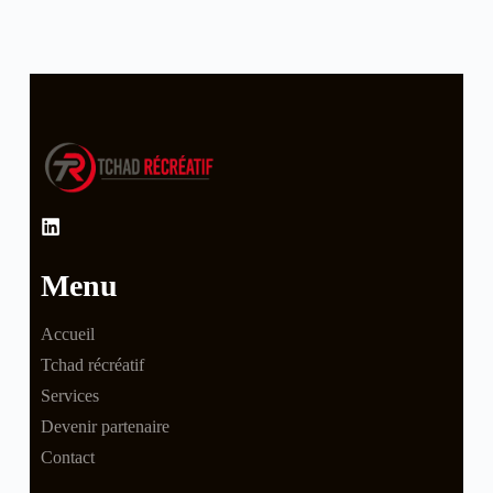
Menu
Accueil
Tchad récréatif
Services
Devenir partenaire
Contact