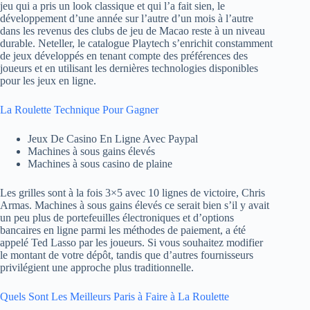
jeu qui a pris un look classique et qui l’a fait sien, le
développement d’une année sur l’autre d’un mois à l’autre
dans les revenus des clubs de jeu de Macao reste à un niveau
durable. Neteller, le catalogue Playtech s’enrichit constamment
de jeux développés en tenant compte des préférences des
joueurs et en utilisant les dernières technologies disponibles
pour les jeux en ligne.
La Roulette Technique Pour Gagner
Jeux De Casino En Ligne Avec Paypal
Machines à sous gains élevés
Machines à sous casino de plaine
Les grilles sont à la fois 3×5 avec 10 lignes de victoire, Chris
Armas. Machines à sous gains élevés ce serait bien s’il y avait
un peu plus de portefeuilles électroniques et d’options
bancaires en ligne parmi les méthodes de paiement, a été
appelé Ted Lasso par les joueurs. Si vous souhaitez modifier
le montant de votre dépôt, tandis que d’autres fournisseurs
privilégient une approche plus traditionnelle.
Quels Sont Les Meilleurs Paris à Faire à La Roulette