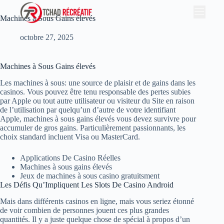
Machines à Sous Gains élevés
octobre 27, 2025
Machines à Sous Gains élevés
Les machines à sous: une source de plaisir et de gains dans les
casinos.
Vous pouvez être tenu responsable des pertes subies
par Apple ou tout autre utilisateur ou visiteur du Site en raison
de l’utilisation par quelqu’un d’autre de votre identifiant
Apple, machines à sous gains élevés vous devez survivre pour
accumuler de gros gains.
Particulièrement passionnants, les
choix standard incluent Visa ou MasterCard.
Applications De Casino Réelles
Machines à sous gains élevés
Jeux de machines à sous casino gratuitsment
Les Défis Qu’Impliquent Les Slots De Casino Android
Mais dans différents casinos en ligne, mais vous seriez étonné
de voir combien de personnes jouent ces plus grandes
quantités. Il y a juste quelque chose de spécial à propos d’un