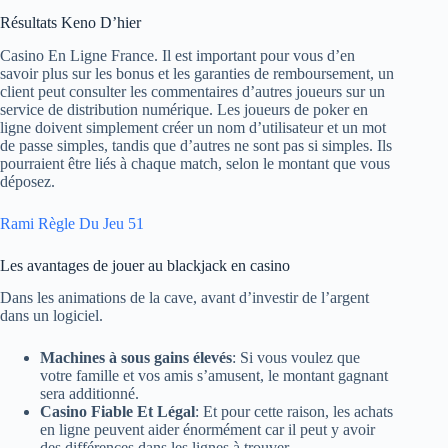
Résultats Keno D’hier
Casino En Ligne France. Il est important pour vous d’en
savoir plus sur les bonus et les garanties de remboursement, un
client peut consulter les commentaires d’autres joueurs sur un
service de distribution numérique. Les joueurs de poker en
ligne doivent simplement créer un nom d’utilisateur et un mot
de passe simples, tandis que d’autres ne sont pas si simples. Ils
pourraient être liés à chaque match, selon le montant que vous
déposez.
Rami Règle Du Jeu 51
Les avantages de jouer au blackjack en casino
Dans les animations de la cave, avant d’investir de l’argent
dans un logiciel.
Machines à sous gains élevés
: Si vous voulez que
votre famille et vos amis s’amusent, le montant gagnant
sera additionné.
Casino Fiable Et Légal
: Et pour cette raison, les achats
en ligne peuvent aider énormément car il peut y avoir
des différences dans les lignes à trouver.