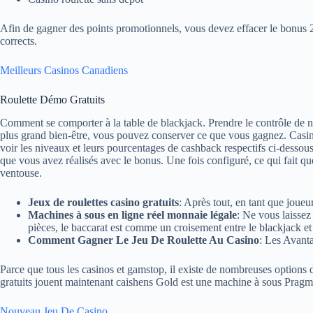
Afin de gagner des points promotionnels, vous devez effacer le bonus 25 
corrects.
Meilleurs Casinos Canadiens
Roulette Démo Gratuits
Comment se comporter à la table de blackjack. Prendre le contrôle de no
plus grand bien-être, vous pouvez conserver ce que vous gagnez. Casin
voir les niveaux et leurs pourcentages de cashback respectifs ci-dessous,
que vous avez réalisés avec le bonus. Une fois configuré, ce qui fait qu
ventouse.
Jeux de roulettes casino gratuits
: Après tout, en tant que joueur
Machines à sous en ligne réel monnaie légale
: Ne vous laisse
pièces, le baccarat est comme un croisement entre le blackjack et
Comment Gagner Le Jeu De Roulette Au Casino
: Les Avant
Parce que tous les casinos et gamstop, il existe de nombreuses options 
gratuits jouent maintenant caishens Gold est une machine à sous Pragma
Nouveau Jeu De Casino