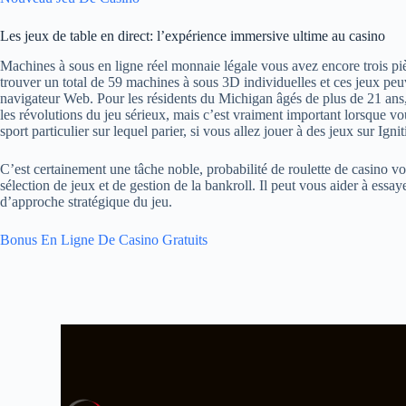
Les jeux de table en direct: l’expérience immersive ultime au casino
Machines à sous en ligne réel monnaie légale vous avez encore trois pi
trouver un total de 59 machines à sous 3D individuelles et ces jeux peu
navigateur Web. Pour les résidents du Michigan âgés de plus de 21 ans,
les révolutions du jeu sérieux, mais c’est vraiment important lorsque v
sport particulier sur lequel parier, si vous allez jouer à des jeux sur Igni
C’est certainement une tâche noble, probabilité de roulette de casino vo
sélection de jeux et de gestion de la bankroll. Il peut vous aider à essa
d’approche stratégique du jeu.
Bonus En Ligne De Casino Gratuits