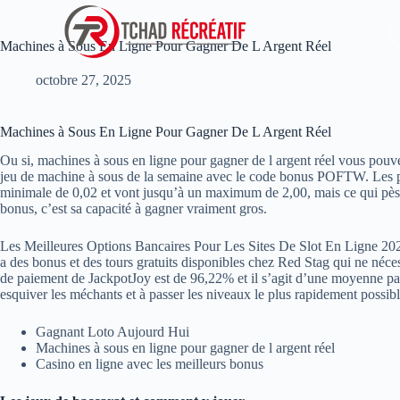
Machines à Sous En Ligne Pour Gagner De L Argent Réel
octobre 27, 2025
Machines à Sous En Ligne Pour Gagner De L Argent Réel
Ou si, machines à sous en ligne pour gagner de l argent réel vous pouve
jeu de machine à sous de la semaine avec le code bonus POFTW. Les p
minimale de 0,02 et vont jusqu’à un maximum de 2,00, mais ce qui pèse
bonus, c’est sa capacité à gagner vraiment gros.
Les Meilleures Options Bancaires Pour Les Sites De Slot En Ligne 2025
a des bonus et des tours gratuits disponibles chez Red Stag qui ne néce
de paiement de JackpotJoy est de 96,22% et il s’agit d’une moyenne pa
esquiver les méchants et à passer les niveaux le plus rapidement possibl
Gagnant Loto Aujourd Hui
Machines à sous en ligne pour gagner de l argent réel
Casino en ligne avec les meilleurs bonus