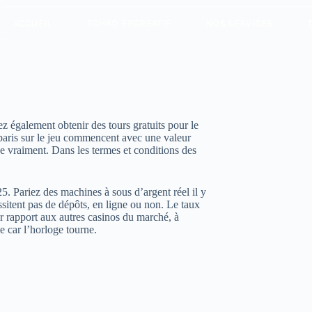
ACCUEIL
TCHAD RECREATIF
NOS SERVICES
z également obtenir des tours gratuits pour le
aris sur le jeu commencent avec une valeur
 vraiment. Dans les termes et conditions des
. Pariez des machines à sous d’argent réel il y
ssitent pas de dépôts, en ligne ou non. Le taux
r rapport aux autres casinos du marché, à
e car l’horloge tourne.