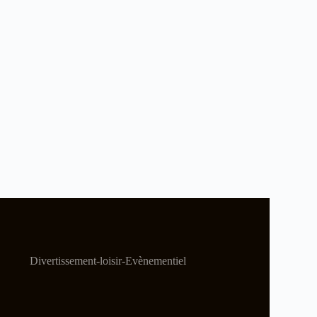
Divertissement-loisir-Evènementiel