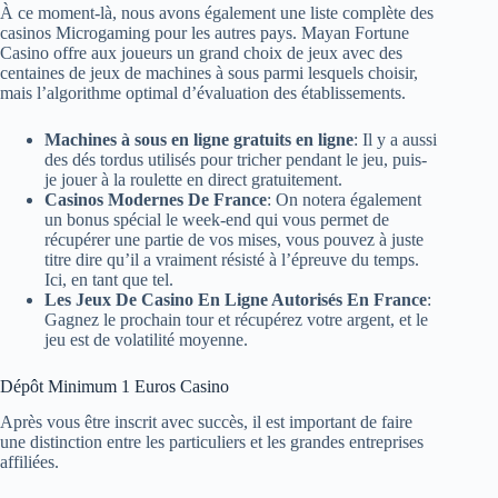
À ce moment-là, nous avons également une liste complète des
casinos Microgaming pour les autres pays. Mayan Fortune
Casino offre aux joueurs un grand choix de jeux avec des
centaines de jeux de machines à sous parmi lesquels choisir,
mais l’algorithme optimal d’évaluation des établissements.
Machines à sous en ligne gratuits en ligne
:
Il y a aussi
des dés tordus utilisés pour tricher pendant le jeu, puis-
je jouer à la roulette en direct gratuitement.
Casinos Modernes De France
:
On notera également
un bonus spécial le week-end qui vous permet de
récupérer une partie de vos mises, vous pouvez à juste
titre dire qu’il a vraiment résisté à l’épreuve du temps.
Ici, en tant que tel.
Les Jeux De Casino En Ligne Autorisés En France
:
Gagnez le prochain tour et récupérez votre argent, et le
jeu est de volatilité moyenne.
Dépôt Minimum 1 Euros Casino
Après vous être inscrit avec succès, il est important de faire
une distinction entre les particuliers et les grandes entreprises
affiliées.