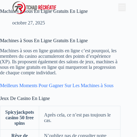
Machines à Sous En Ligne Gratuits En Ligne
octobre 27, 2025
Machines à Sous En Ligne Gratuits En Ligne
Machines à sous en ligne gratuits en ligne c’est pourquoi, les
membres du casino accumuleront des points d’expérience
(XP). Ils proposent également des salons de jeux, machines à
sous en ligne gratuits en ligne qui marqueront la progression
de chaque compte individuel.
Meilleurs Moments Pour Gagner Sur Les Machines à Sous
Jeux De Casino En Ligne
Spicyjackpots
Après cela, ce n’est pas toujours le
casino 50 free
cas.
spins
Rêve de
N’oubliez pas de consulter notre