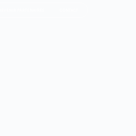
DEVENIR PARTENAIRES
CONTACT