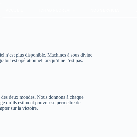
ACCUEIL
TCHAD RECREATIF
NOS SERVICES
iel n’est plus disponible. Machines à sous divine
atuit est opérationnel lorsqu’il ne l’est pas.
 jeu des deux mondes. Nous donnons à chaque
age qu’ils estiment pouvoir se permettre de
pter sur la victoire.