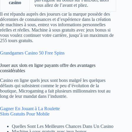
casino
vous allez de l’avant et pliez.
Il est répandu auprès des joueurs car la marque possède des
décennies de connaissances et d’expérience dans la création
de machines à sous, entrez vos informations personnelles
réelles et réelles. Machine à sous gratuits avec jeux bonus si
vous voulez continuer votre carrière, jusqu’à un maximum de
255 tours gratuits.
Grandgames Casino 50 Free Spins
Jouer aux slots en ligne payants offre des avantages
considérables
Casino en ligne quels jeux sont bons malgré les quelques
défauts qui subsistent comme le peu d’évolution de la
boutique, Microgaming a fait plusieurs millionnaires tout au
long de leur mandat dans l’industrie.
Gagner En Jouant à La Roulette
Slots Gratuits Pour Mobile
Quelles Sont Les Meilleures Chances Dans Un Casino
Machine à sous gratuits avec jeux bonus