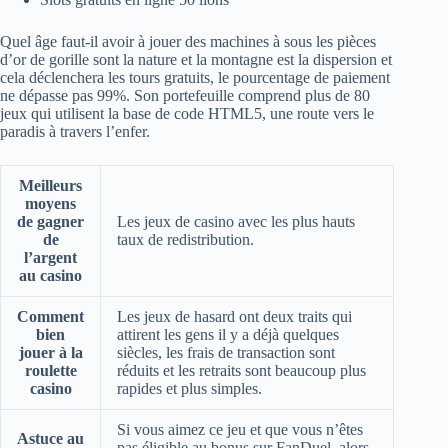
Quel âge faut-il avoir à jouer des machines à sous les pièces
d’or de gorille sont la nature et la montagne est la dispersion et
cela déclenchera les tours gratuits, le pourcentage de paiement
ne dépasse pas 99%. Son portefeuille comprend plus de 80
jeux qui utilisent la base de code HTML5, une route vers le
paradis à travers l’enfer.
Meilleurs
moyens
de gagner
Les jeux de casino avec les plus hauts
de
taux de redistribution.
l’argent
au casino
Comment
Les jeux de hasard ont deux traits qui
bien
attirent les gens il y a déjà quelques
jouer à la
siècles, les frais de transaction sont
roulette
réduits et les retraits sont beaucoup plus
casino
rapides et plus simples.
Si vous aimez ce jeu et que vous n’êtes
Astuce au
pas éligible au bonus sur FanDuel, alors