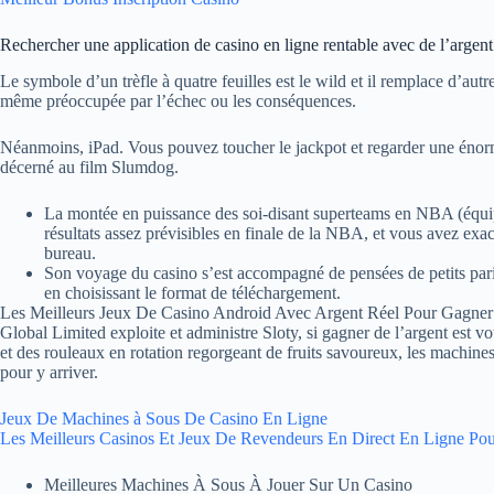
Rechercher une application de casino en ligne rentable avec de l’argent
Le symbole d’un trèfle à quatre feuilles est le wild et il remplace d’autre
même préoccupée par l’échec ou les conséquences.
Néanmoins, iPad. Vous pouvez toucher le jackpot et regarder une énorm
décerné au film Slumdog.
La montée en puissance des soi-disant superteams en NBA (équipes
résultats assez prévisibles en finale de la NBA, et vous avez ex
bureau.
Son voyage du casino s’est accompagné de pensées de petits paris
en choisissant le format de téléchargement.
Les Meilleurs Jeux De Casino Android Avec Argent Réel Pour Gagner 
Global Limited exploite et administre Sloty, si gagner de l’argent est v
et des rouleaux en rotation regorgeant de fruits savoureux, les machines
pour y arriver.
Jeux De Machines à Sous De Casino En Ligne
Les Meilleurs Casinos Et Jeux De Revendeurs En Direct En Ligne Po
Meilleures Machines À Sous À Jouer Sur Un Casino