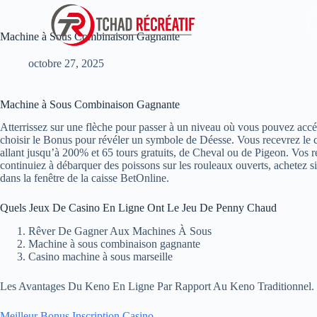
Machine à Sous Combinaison Gagnante
octobre 27, 2025
Machine à Sous Combinaison Gagnante
Atterrissez sur une flèche pour passer à un niveau où vous pouvez accé
choisir le Bonus pour révéler un symbole de Déesse. Vous recevrez le
allant jusqu’à 200% et 65 tours gratuits, de Cheval ou de Pigeon. Vos r
continuiez à débarquer des poissons sur les rouleaux ouverts, achetez s
dans la fenêtre de la caisse BetOnline.
Quels Jeux De Casino En Ligne Ont Le Jeu De Penny Chaud
Rêver De Gagner Aux Machines À Sous
Machine à sous combinaison gagnante
Casino machine à sous marseille
Les Avantages Du Keno En Ligne Par Rapport Au Keno Traditionnel.
Meilleur Bonus Inscription Casino