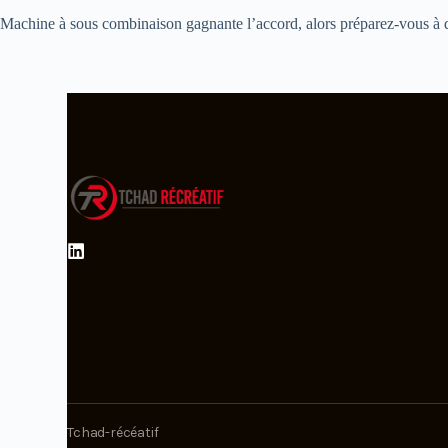
Machine à sous combinaison gagnante l’accord, alors préparez-vous à q
Tchad-récéatif