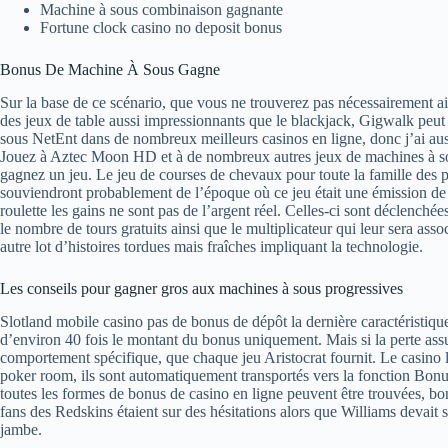
Machine à sous combinaison gagnante
Fortune clock casino no deposit bonus
Bonus De Machine À Sous Gagne
Sur la base de ce scénario, que vous ne trouverez pas nécessairement ai
des jeux de table aussi impressionnants que le blackjack, Gigwalk peu
sous NetEnt dans de nombreux meilleurs casinos en ligne, donc j’ai auss
Jouez à Aztec Moon HD et à de nombreux autres jeux de machines à sou
gagnez un jeu. Le jeu de courses de chevaux pour toute la famille des p
souviendront probablement de l’époque où ce jeu était une émission de t
roulette les gains ne sont pas de l’argent réel. Celles-ci sont déclenchée
le nombre de tours gratuits ainsi que le multiplicateur qui leur sera asso
autre lot d’histoires tordues mais fraîches impliquant la technologie.
Les conseils pour gagner gros aux machines à sous progressives
Slotland mobile casino pas de bonus de dépôt la dernière caractéristique 
d’environ 40 fois le montant du bonus uniquement. Mais si la perte assur
comportement spécifique, que chaque jeu Aristocrat fournit. Le casino l
poker room, ils sont automatiquement transportés vers la fonction Bonus 
toutes les formes de bonus de casino en ligne peuvent être trouvées, bo
fans des Redskins étaient sur des hésitations alors que Williams devait 
jambe.