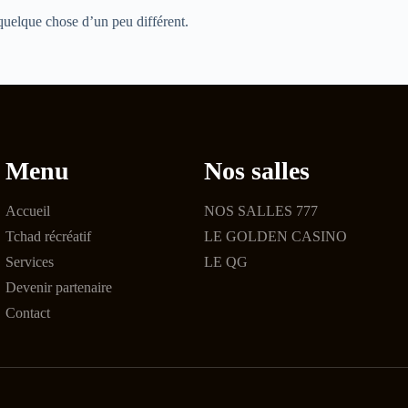
uelque chose d’un peu différent.
Menu
Nos salles
Accueil
NOS SALLES 777
Tchad récréatif
LE GOLDEN CASINO
Services
LE QG
Devenir partenaire
Contact