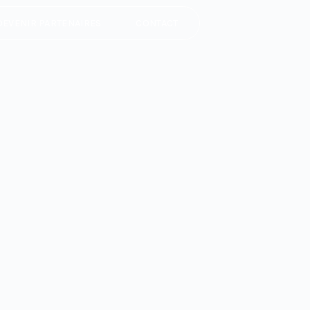
DEVENIR PARTENAIRES
CONTACT