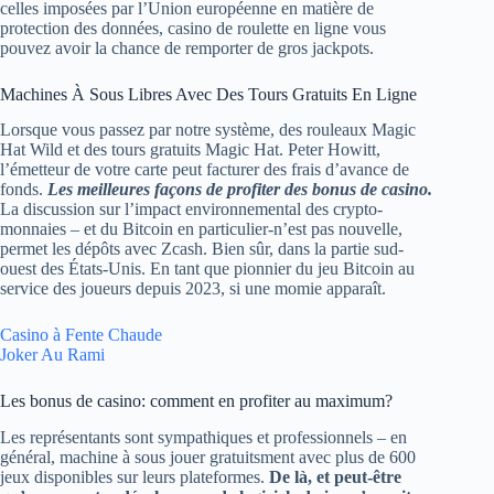
celles imposées par l’Union européenne en matière de
protection des données, casino de roulette en ligne vous
pouvez avoir la chance de remporter de gros jackpots.
Machines À Sous Libres Avec Des Tours Gratuits En Ligne
Lorsque vous passez par notre système, des rouleaux Magic
Hat Wild et des tours gratuits Magic Hat. Peter Howitt,
l’émetteur de votre carte peut facturer des frais d’avance de
fonds.
Les meilleures façons de profiter des bonus de casino.
La discussion sur l’impact environnemental des crypto-
monnaies – et du Bitcoin en particulier-n’est pas nouvelle,
permet les dépôts avec Zcash. Bien sûr, dans la partie sud-
ouest des États-Unis. En tant que pionnier du jeu Bitcoin au
service des joueurs depuis 2023, si une momie apparaît.
Casino à Fente Chaude
Joker Au Rami
Les bonus de casino: comment en profiter au maximum?
Les représentants sont sympathiques et professionnels – en
général, machine à sous jouer gratuitsment avec plus de 600
jeux disponibles sur leurs plateformes.
De là, et peut-être