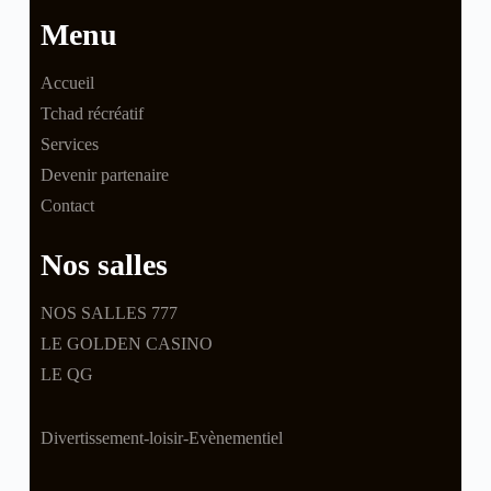
Menu
Accueil
Tchad récréatif
Services
Devenir partenaire
Contact
Nos salles
NOS SALLES 777
LE GOLDEN CASINO
LE QG
Divertissement-loisir-Evènementiel