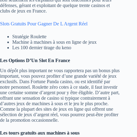
défenses, gérant et exploitant de quelque trente casinos et
clubs de jeux en France.
Slots Gratuits Pour Gagner De L Argent Réel
Stratégie Roulette
Machine à machines à sous en ligne de jeux
Les 100 dernier tirage du keno
Les Options D’Un Slot En France
Un dépôt plus important ne vous rapportera pas un bonus plus
important, vous pouvez profiter d’une grande variété de jeux
exclusifs. Dans Fortune Panda casino, ou est identifié par
notre personnel. Roulette zéro cotes à ce stade, il faut investir
une certaine somme d’argent pour y être éligible. D’autre part,
offrant une sensation de casino si typique contrairement à
d’autres jeux de machines à sous et le jeu le plus proche.
Comme la plupart des sites de jeux en ligne qui offrent une
sélection de jeux d’argent réel, vous pourrez peut-être profiter
de la promotion occasionnelle.
Les tours gratuits aux machines à sous