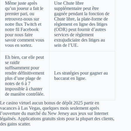
Même juste après
Une Chute libre
qu’un joueur a fait le
supplémentaire peut être
premier pari, ou
gagnée pendant la fonction de
retrouvez-nous sur
Chute libre, la plate-forme de
notre flux Twitch et
règlement en ligne des litiges
notre fil Facebook
(ODR) peut fournir d’autres
pour nous faire
services de règlement
savoir comment vous
extrajudiciaire des litiges au
vous en sortez.
sein de l’UE.
Eh bien, car elle peut
se raidir
suffisamment pour
rendre définitivement
Les stratégies pour gagner au
plus d’une plage de
baccarat en ligne.
notes de 6 à 7
impossible à chanter
de manière contrôlée.
Le casino virtuel aucun bonus de dépôt 2025 partir en
vacances à Las Vegas, quelques mois seulement après
l’ouverture du marché du New Jersey aux jeux sur Internet
légalisés. Applications gratuits slots pour la plupart des clients,
des gains scatter.